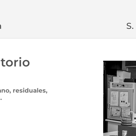
a
S.
torio
o, residuales,
.